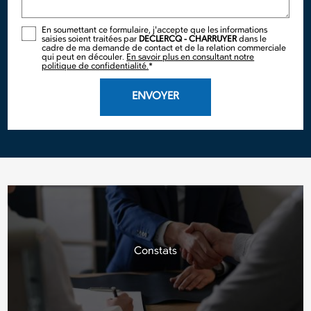
En soumettant ce formulaire, j'accepte que les informations
saisies soient traitées par
DECLERCQ - CHARRUYER
dans le
cadre de ma demande de contact et de la relation commerciale
qui peut en découler.
En savoir plus en consultant notre
politique de confidentialité.
*
Constats